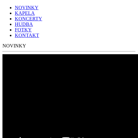
NOVINKY
KAPELA
KONCERTY
HUDBA
FOTKY
KONTAKT
NOVINKY